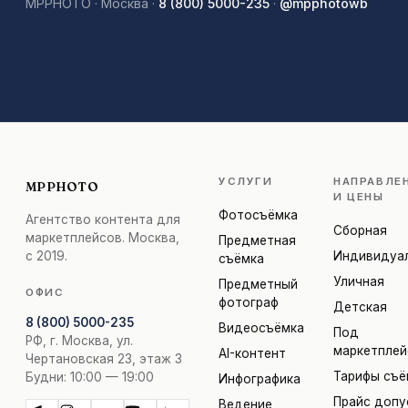
MPPHOTO · Москва ·
8 (800) 5000-235
·
@mpphotowb
УСЛУГИ
НАПРАВЛЕ
MPPHOTO
И ЦЕНЫ
Фотосъёмка
Агентство контента для
Сборная
маркетплейсов. Москва,
Предметная
с 2019.
Индивидуа
съёмка
Уличная
Предметный
ОФИС
фотограф
Детская
8 (800) 5000-235
Видеосъёмка
Под
РФ, г. Москва, ул.
маркетпле
AI-контент
Чертановская 23, этаж 3
Тарифы съё
Будни: 10:00 — 19:00
Инфографика
Прайс допу
Ведение