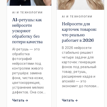
AI И ТЕХНОЛОГИИ
AI И ТЕХНОЛОГИИ
AI-ретушь: как
Нейросети для
нейросети
карточек товаров:
ускоряют
что реально
обработку без
работает в 2026
потери качества
В 2026 нейросети
AI-ретушь — это
стабильно решают
обработка
четыре задачи для
фотографий
карточек: генерация
нейросетями под
фонов под реальный
контролем живого
товар, ретушь,
ретушёра: замена
расширение кадра и
фона, чистка кожи,
апскейл — это
цветокоррекция,
экономит до полови…
устранение мелких
дефектов. Она сок…
Читать →
Читать →