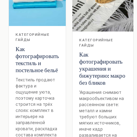
КАТЕГОРИЙНЫЕ
ГАЙДЫ
КАТЕГОРИЙНЫЕ
ГАЙДЫ
Как
Как
фотографировать
фотографировать
текстиль и
украшения и
постельное бельё
бижутерию: макро
Текстиль продают
без бликов
фактура и
ощущение уюта,
Украшения снимают
поэтому карточка
макрообъективом на
строится на трёх
рассеянном свете:
слоях: комплект в
металл и камни
интерьере на
требуют больших
заправленной
мягких источников,
кровати, раскладка
иначе кадр
состава комплекта
разваливается на