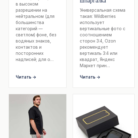
шпаргалка
в высоком
разрешении на
Универсальная схема
нейтральном (для
такая: Wildberries
большинства
использует
категорий —
вертикальные фото с
светлом) фоне, без
соотношением
водяных знаков,
сторон 3:4, Ozon
контактов и
рекомендует
посторонних
вертикаль 3:4 или
надписей; для о…
квадрат, Яндекс
Маркет прин…
Читать →
Читать →