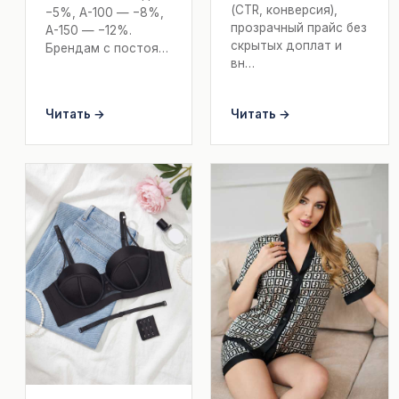
(CTR, конверсия),
−5%, А-100 — −8%,
прозрачный прайс без
А-150 — −12%.
скрытых доплат и
Брендам с постоя…
вн…
Читать →
Читать →