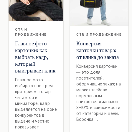
CTR И
ПРОДВИЖЕНИЕ
CTR И ПРОДВИЖЕНИЕ
Главное фото
Конверсия
карточки: как
карточки товара:
выбрать кадр,
от клика до заказа
который
Конверсия карточки
выигрывает клик
— это доля
посетителей,
Главное фото
оформивших заказ; на
выбирают по трём
маркетплейсах
критериям: товар
нормальным
читается в
считается диапазон
миниатюре, кадр
3–10% в зависимости
выделяется на фоне
от категории и цены.
конкурентов в
Воронка …
выдаче и честно
показывает