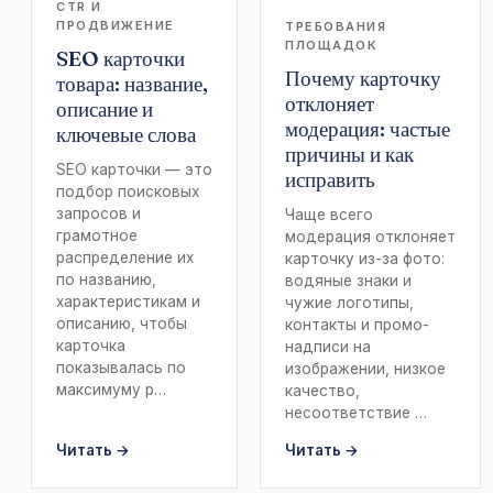
CTR И
ПРОДВИЖЕНИЕ
ТРЕБОВАНИЯ
ПЛОЩАДОК
SEO карточки
Почему карточку
товара: название,
отклоняет
описание и
модерация: частые
ключевые слова
причины и как
SEO карточки — это
исправить
подбор поисковых
запросов и
Чаще всего
грамотное
модерация отклоняет
распределение их
карточку из-за фото:
по названию,
водяные знаки и
характеристикам и
чужие логотипы,
описанию, чтобы
контакты и промо-
карточка
надписи на
показывалась по
изображении, низкое
максимуму р…
качество,
несоответствие …
Читать →
Читать →