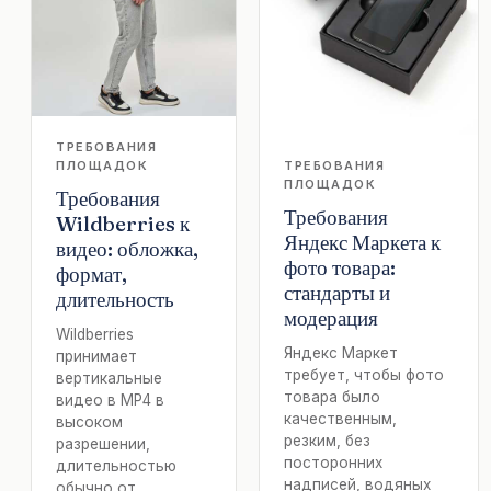
ТРЕБОВАНИЯ
ПЛОЩАДОК
ТРЕБОВАНИЯ
ПЛОЩАДОК
Требования
Требования
Wildberries к
Яндекс Маркета к
видео: обложка,
фото товара:
формат,
стандарты и
длительность
модерация
Wildberries
Яндекс Маркет
принимает
требует, чтобы фото
вертикальные
товара было
видео в MP4 в
качественным,
высоком
резким, без
разрешении,
посторонних
длительностью
надписей, водяных
обычно от