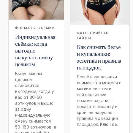
ФОРМАТЫ СЪЁМКИ
КАТЕГОРИЙНЫЕ
Индивидуальная
ГАЙДЫ
съёмка: когда
Как снимать бельё
выгодно
и купальники:
выкупать смену
эстетика и правила
целиком
площадок
Выкуп смены
Бельё и купальники
целиком
снимают на модели с
становится
мягким светом и
выгодным, когда у
нейтральными
вас от 30–50
позами: задача —
артикулов и выше:
показать посадку и
за одну
крой, не нарушая
индивидуальную
правила модерации
смену снимается
площадок. Ключ к к…
50–180 артикулов, а
скидки за объём —