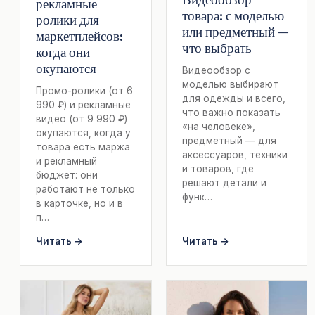
рекламные
товара: с моделью
ролики для
или предметный —
маркетплейсов:
что выбрать
когда они
окупаются
Видеообзор с
моделью выбирают
Промо-ролики (от 6
для одежды и всего,
990 ₽) и рекламные
что важно показать
видео (от 9 990 ₽)
«на человеке»,
окупаются, когда у
предметный — для
товара есть маржа
аксессуаров, техники
и рекламный
и товаров, где
бюджет: они
решают детали и
работают не только
функ…
в карточке, но и в
п…
Читать →
Читать →