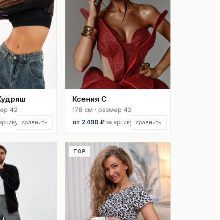
Кудряш
Ксения С
мер 42
178 см · размер 42
 артикул
от 2 490 ₽
за артикул
сравнить
сравнить
TOP