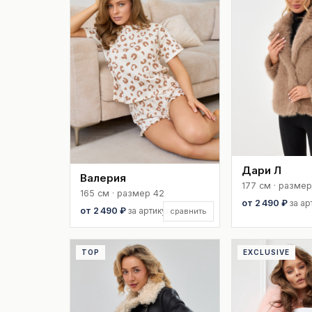
Дари Л
Валерия
177 см · размер
165 см · размер 42
от 2 490 ₽
за ар
от 2 490 ₽
за артикул
сравнить
TOP
EXCLUSIVE