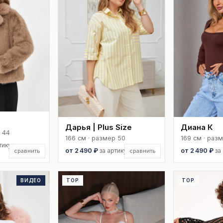
Дарья | Plus Size
Диана К
 44
166 см · размер 50
169 см · раз
тикул
от 2 490 ₽
за артикул
от 2 490 ₽
за
сравнить
сравнить
ВИДЕО
TOP
TOP