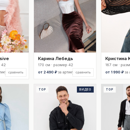
sive
Карина Лебедь
Кристина 
 42
170 см · размер 42
167 см · раз
тикул
от 2 490 ₽
за артикул
от 1 990 ₽
за
сравнить
сравнить
TOP
ВИДЕО
TOP