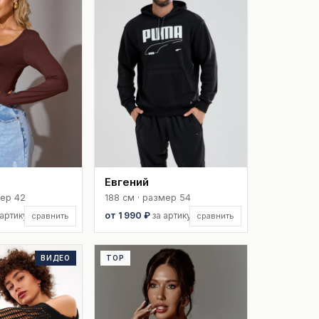
Евгений
мер 42
188 см · размер 54
 артикул
от 1 990 ₽
за артикул
сравнить
сравнить
ВИДЕО
TOP