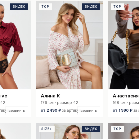
ВИДЕО
TOP
ВИДЕО
TOP
ive
Алина К
Анастасия
 42
176 см · размер 42
168 см · раз
тикул
от 2 490 ₽
за артикул
от 1 990 ₽
за
сравнить
сравнить
SIZE+
ВИДЕО
TOP