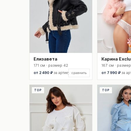
Елизавета
Карина Exclu
171 см · размер 42
167 см · размер
от 2 490 ₽
за артикул
от 7 990 ₽
за ар
сравнить
TOP
TOP