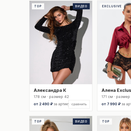
TOP
ВИДЕО
EXCLUSIVE
Александра К
Алена Exclus
178 см · размер 42
171 см · размер
от 2 490 ₽
за артикул
от 7 990 ₽
за ар
сравнить
TOP
ВИДЕО
TOP