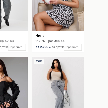
Нина
мер 52-54
167 см · размер 44
 артикул
от 2 490 ₽
за артикул
сравнить
сравнить
TOP