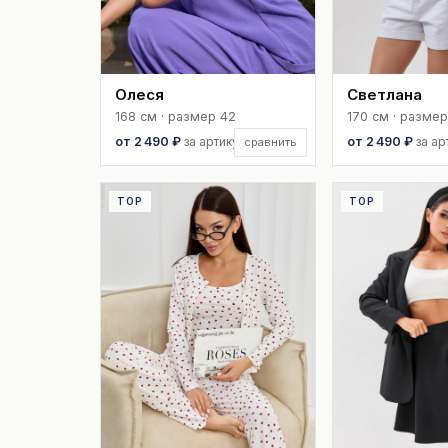
Олеся
Светлана
168 см · размер 42
170 см · размер
от 2 490 ₽
за артикул
от 2 490 ₽
за ар
сравнить
TOP
TOP