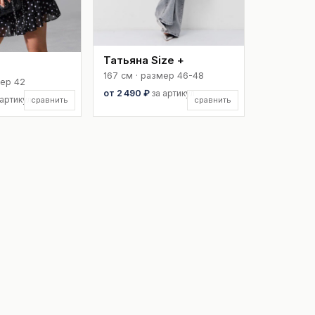
Татьяна Size +
167 см · размер 46-48
мер 42
от 2 490 ₽
за артикул
 артикул
сравнить
сравнить