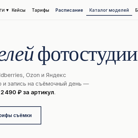
ги ▾
Кейсы
Тарифы
Расписание
Каталог моделей
Б
елей
фотостудии
dberries, Ozon и Яндекс
о и запись на съёмочный день —
т
2 490 ₽ за артикул
.
рифы съёмки