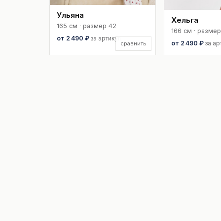
Ульяна
Хельга
165 см · размер 42
166 см · размер
от 2 490 ₽
за артикул
от 2 490 ₽
за ар
сравнить