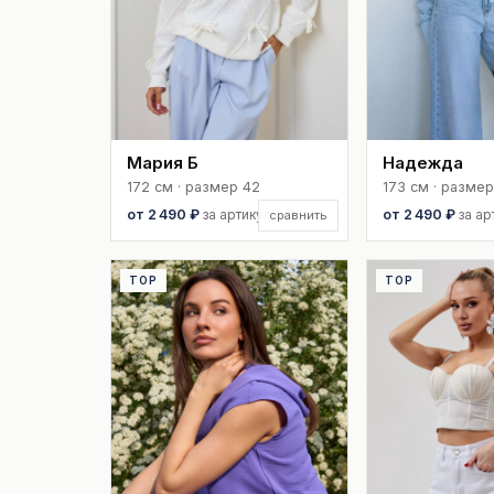
Мария Б
Надежда
172 см · размер 42
173 см · размер
от 2 490 ₽
за артикул
от 2 490 ₽
за ар
сравнить
TOP
TOP