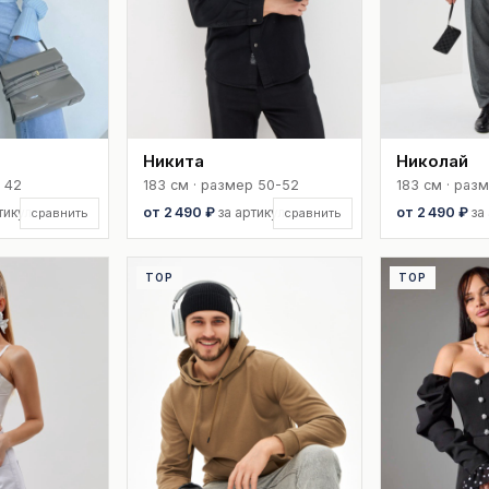
Никита
Николай
 42
183 см · размер 50-52
183 см · раз
тикул
от 2 490 ₽
за артикул
от 2 490 ₽
за
сравнить
сравнить
TOP
TOP