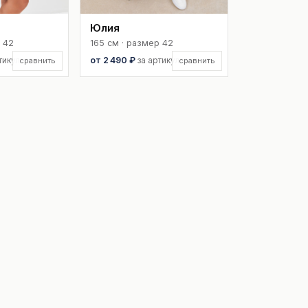
Юлия
 42
165 см · размер 42
тикул
от 2 490 ₽
за артикул
сравнить
сравнить