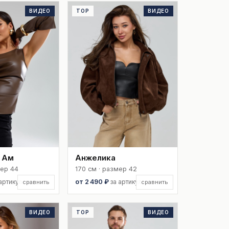
ВИДЕО
TOP
ВИДЕО
 Ам
Анжелика
мер 44
170 см · размер 42
 артикул
от 2 490 ₽
за артикул
сравнить
сравнить
ВИДЕО
TOP
ВИДЕО