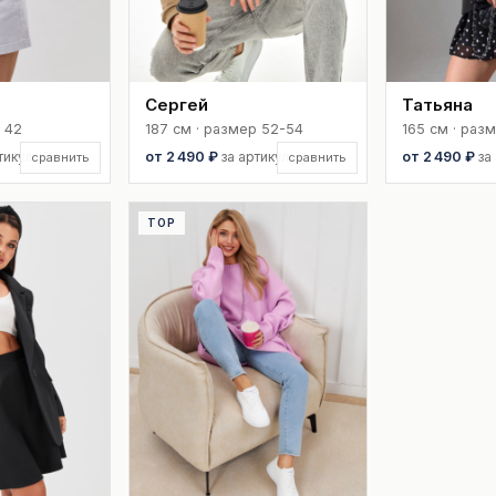
Сергей
Татьяна
 42
187 см · размер 52-54
165 см · раз
тикул
от 2 490 ₽
за артикул
от 2 490 ₽
за
сравнить
сравнить
TOP