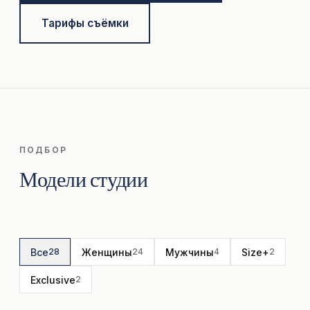
Тарифы съёмки
ПОДБОР
Модели студии
Все
Женщины
Мужчины
Size+
28
24
4
2
Exclusive
2