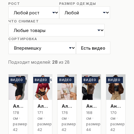
РОСТ
РАЗМЕР ОДЕЖДЫ
ЧТО СНИМАЕТ
СОРТИРОВКА
Есть видео
Подходит моделей:
28
из 28
ВИДЕО
TOP
ВИДЕО
EXCLUSIVE
ВИДЕО
TOP
ВИДЕО
TOP
ВИДЕО
TOP
Александра К
Алена Exclusive
Алина К
Анастасия Ам
Анжелика
178
171
176
168
170
см ·
см ·
см ·
см ·
см ·
размер
размер
размер
размер
размер
42
42
42
44
42