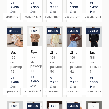
от
от
от
от
от
2 490
7 990
2 490
1 990
2 490
₽
за
₽
за
₽
за
₽
за
₽
за
артикул
артикул
артикул
артикул
артикул
сравнить
сравнить
сравнить
сравнить
сравнить
ВИДЕО
TOP
TOP
ВИДЕО
SIZE+
ВИДЕО
TOP
ВИДЕО
TOP
Дари Л
Валерия
Дарья | Plus Size
Диана К
Евгений
177
165
166
169
188
см ·
см ·
см ·
см ·
см ·
размер
размер
размер
размер
размер
44
42
50
42
54
от
от
от
от
от
2 490
2 490
2 490
2 490
1 990
₽
за
₽
за
₽
за
₽
за
₽
за
артикул
артикул
артикул
артикул
артикул
сравнить
сравнить
сравнить
сравнить
сравнить
TOP
ВИДЕО
EXCLUSIVE
TOP
ВИДЕО
TOP
TOP