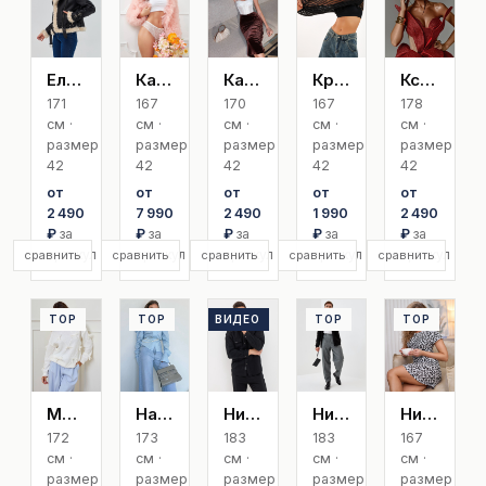
Елизавета
Карина Exclusive
Карина Лебедь
Кристина Кудряш
Ксения С
171
167
170
167
178
см ·
см ·
см ·
см ·
см ·
размер
размер
размер
размер
размер
42
42
42
42
42
от
от
от
от
от
2 490
7 990
2 490
1 990
2 490
₽
за
₽
за
₽
за
₽
за
₽
за
артикул
артикул
артикул
артикул
артикул
сравнить
сравнить
сравнить
сравнить
сравнить
TOP
TOP
ВИДЕО
TOP
TOP
TOP
Мария Б
Надежда
Никита
Николай
Нина
172
173
183
183
167
см ·
см ·
см ·
см ·
см ·
размер
размер
размер
размер
размер