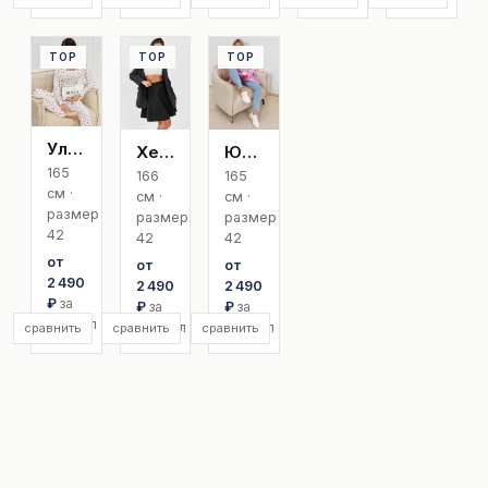
TOP
TOP
TOP
Ульяна
Хельга
Юлия
165
166
165
см ·
см ·
см ·
размер
размер
размер
42
42
42
от
от
от
2 490
2 490
2 490
₽
за
₽
за
₽
за
артикул
артикул
артикул
сравнить
сравнить
сравнить