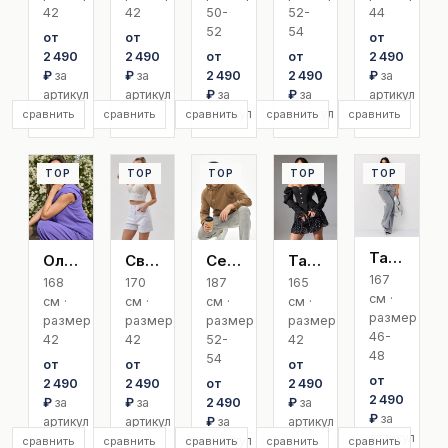
42
42
50-
52-
44
52
54
от
от
от
2 490
2 490
от
от
2 490
₽
за
₽
за
2 490
2 490
₽
за
артикул
артикул
₽
за
₽
за
артикул
артикул
артикул
сравнить
сравнить
сравнить
сравнить
сравнить
TOP
TOP
TOP
TOP
TOP
Татьяна Size +
Олеся
Светлана
Сергей
Татьяна
167
168
170
187
165
см ·
см ·
см ·
см ·
см ·
размер
размер
размер
размер
размер
46-
42
42
52-
42
48
54
от
от
от
от
2 490
2 490
от
2 490
2 490
₽
за
₽
за
2 490
₽
за
₽
за
артикул
артикул
₽
за
артикул
артикул
артикул
сравнить
сравнить
сравнить
сравнить
сравнить