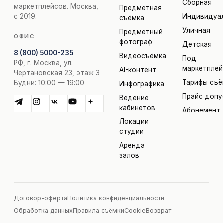
Сборная
маркетплейсов. Москва,
Предметная
с 2019.
Индивидуа
съёмка
Уличная
Предметный
ОФИС
фотограф
Детская
8 (800) 5000-235
Видеосъёмка
Под
РФ, г. Москва, ул.
маркетпле
AI-контент
Чертановская 23, этаж 3
Тарифы съё
Будни: 10:00 — 19:00
Инфографика
Прайс допу
Ведение
кабинетов
Абонемент
Локации
студии
Аренда
залов
Договор-оферта
Политика конфиденциальности
Обработка данных
Правила съёмки
Cookie
Возврат