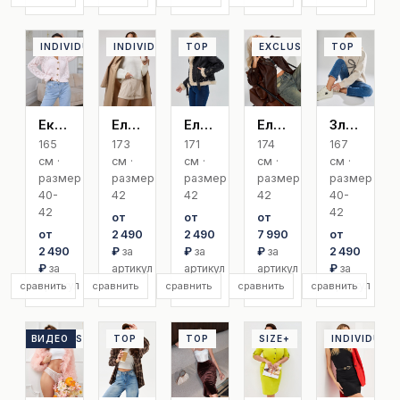
INDIVIDUAL
INDIVIDUAL
TOP
EXCLUSIVE
TOP
Екатерина Ф
Елена О
Елизавета
Елизавета Exclusive
Злата
165
173
171
174
167
см ·
см ·
см ·
см ·
см ·
размер
размер
размер
размер
размер
40-
42
42
42
40-
42
42
от
от
от
от
2 490
2 490
7 990
от
2 490
₽
за
₽
за
₽
за
2 490
₽
за
артикул
артикул
артикул
₽
за
артикул
артикул
сравнить
сравнить
сравнить
сравнить
сравнить
ВИДЕО
EXCLUSIVE
TOP
TOP
SIZE+
INDIVIDUAL