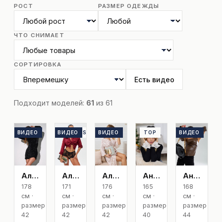
РОСТ
РАЗМЕР ОДЕЖДЫ
ЧТО СНИМАЕТ
СОРТИРОВКА
Есть видео
Подходит моделей:
61
из 61
ВИДЕО
TOP
ВИДЕО
EXCLUSIVE
ВИДЕО
TOP
TOP
ВИДЕО
TOP
Александра К
Алена Exclusive
Алина К
Анастасия
Анастасия Ам
178
171
176
165
168
см ·
см ·
см ·
см ·
см ·
размер
размер
размер
размер
размер
42
42
42
40
44