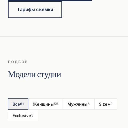
Тарифы съёмки
ПОДБОР
Модели студии
Все
Женщины
Мужчины
Size+
61
55
6
3
Exclusive
5