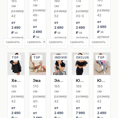
165
167
165
189
174
см ·
см ·
см ·
см ·
см ·
размер
размер
размер
размер
размер
42
46-
42
52
XS-S
48
от
от
от
от
2 490
от
2 490
2 490
2 490
₽
за
2 490
₽
за
₽
за
₽
за
артикул
₽
за
артикул
артикул
артикул
артикул
сравнить
сравнить
сравнить
сравнить
сравнить
TOP
TOP
INDIVIDUAL
EXCLUSIVE
TOP
Хельга
Эва
Эльза
Юлианна Exclusive
Юлия
166
170
165
169
165
см ·
см ·
см ·
см ·
см ·
размер
размер
размер
размер
размер
42
40-
42
42
42
42
от
от
от
от
2 490
от
2 490
7 990
2 490
₽
за
2 490
₽
за
₽
за
₽
за