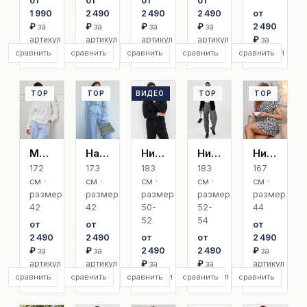
от
от
от
от
1 990
2 490
2 490
2 490
от
₽
за
₽
за
₽
за
₽
за
2 490
артикул
артикул
артикул
артикул
₽
за
артикул
сравнить
сравнить
сравнить
сравнить
сравнить
TOP
TOP
ВИДЕО
TOP
TOP
TOP
Мария Б
Надежда
Никита
Николай
Нина
172
173
183
183
167
см ·
см ·
см ·
см ·
см ·
размер
размер
размер
размер
размер
42
42
50-
52-
44
52
54
от
от
от
2 490
2 490
от
от
2 490
₽
за
₽
за
2 490
2 490
₽
за
артикул
артикул
₽
за
₽
за
артикул
артикул
артикул
сравнить
сравнить
сравнить
сравнить
сравнить