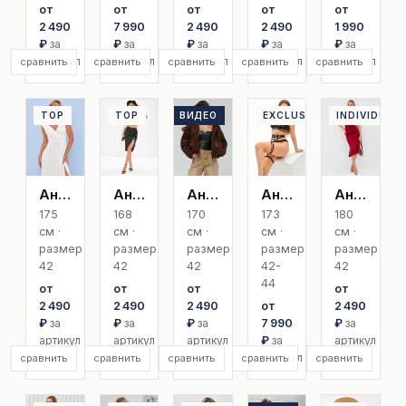
от
от
от
от
от
2 490
7 990
2 490
2 490
1 990
₽
за
₽
за
₽
за
₽
за
₽
за
артикул
артикул
артикул
артикул
артикул
сравнить
сравнить
сравнить
сравнить
сравнить
TOP
TOP
ВИДЕО
TOP
EXCLUSIVE
INDIVIDUAL
Анастасия З
Анастасия Т
Анжелика
Анжелика | Exclusive
Анна
175
168
170
173
180
см ·
см ·
см ·
см ·
см ·
размер
размер
размер
размер
размер
42
42
42
42-
42
44
от
от
от
от
2 490
2 490
2 490
от
2 490
₽
за
₽
за
₽
за
7 990
₽
за
артикул
артикул
артикул
₽
за
артикул
артикул
сравнить
сравнить
сравнить
сравнить
сравнить