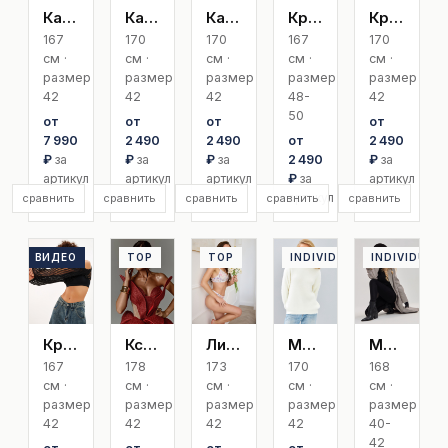
Карина Exclusive
Карина Б
Карина Лебедь
Кристина | Size+
Кристина А
167
170
170
167
170
см ·
см ·
см ·
см ·
см ·
размер
размер
размер
размер
размер
42
42
42
48-
42
50
от
от
от
от
7 990
2 490
2 490
от
2 490
₽
за
₽
за
₽
за
2 490
₽
за
артикул
артикул
артикул
₽
за
артикул
артикул
сравнить
сравнить
сравнить
сравнить
сравнить
ВИДЕО
TOP
TOP
TOP
INDIVIDUAL
INDIVIDUAL
Кристина Кудряш
Ксения С
Линара Ф
Мария
Мария
167
178
173
170
168
см ·
см ·
см ·
см ·
см ·
размер
размер
размер
размер
размер
42
42
42
42
40-
42