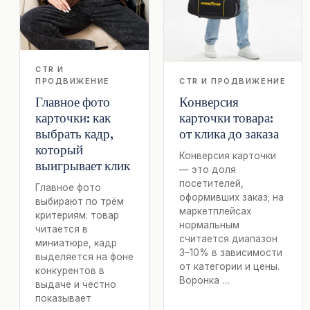
CTR И
ПРОДВИЖЕНИЕ
CTR И ПРОДВИЖЕНИЕ
Главное фото
Конверсия
карточки: как
карточки товара:
выбрать кадр,
от клика до заказа
который
Конверсия карточки
выигрывает клик
— это доля
посетителей,
Главное фото
оформивших заказ; на
выбирают по трём
маркетплейсах
критериям: товар
нормальным
читается в
считается диапазон
миниатюре, кадр
3–10% в зависимости
выделяется на фоне
от категории и цены.
конкурентов в
Воронка …
выдаче и честно
показывает