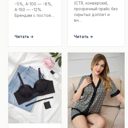
(CTR, конверсия),
−5%, А-100 — −8%,
прозрачный прайс без
А-150 — −12%.
скрытых доплат и
Брендам с постоя…
вн…
Читать →
Читать →