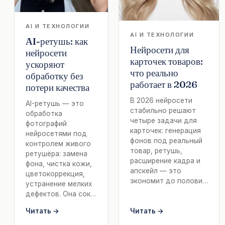
AI И ТЕХНОЛОГИИ
AI И ТЕХНОЛОГИИ
AI-ретушь: как
Нейросети для
нейросети
карточек товаров:
ускоряют
что реально
обработку без
работает в 2026
потери качества
В 2026 нейросети
AI-ретушь — это
стабильно решают
обработка
четыре задачи для
фотографий
карточек: генерация
нейросетями под
фонов под реальный
контролем живого
товар, ретушь,
ретушёра: замена
расширение кадра и
фона, чистка кожи,
апскейл — это
цветокоррекция,
экономит до полови…
устранение мелких
дефектов. Она сок…
Читать →
Читать →