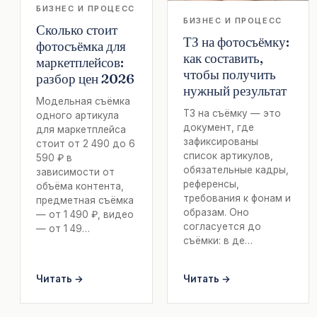
БИЗНЕС И ПРОЦЕСС
БИЗНЕС И ПРОЦЕСС
Сколько стоит
ТЗ на фотосъёмку:
фотосъёмка для
как составить,
маркетплейсов:
чтобы получить
разбор цен 2026
нужный результат
Модельная съёмка
ТЗ на съёмку — это
одного артикула
документ, где
для маркетплейса
зафиксированы
стоит от 2 490 до 6
список артикулов,
590 ₽ в
обязательные кадры,
зависимости от
референсы,
объёма контента,
требования к фонам и
предметная съёмка
образам. Оно
— от 1 490 ₽, видео
согласуется до
— от 1 49…
съёмки: в де…
Читать →
Читать →