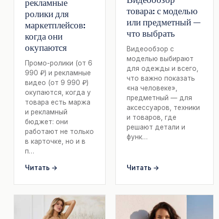
рекламные
товара: с моделью
ролики для
или предметный —
маркетплейсов:
что выбрать
когда они
окупаются
Видеообзор с
моделью выбирают
Промо-ролики (от 6
для одежды и всего,
990 ₽) и рекламные
что важно показать
видео (от 9 990 ₽)
«на человеке»,
окупаются, когда у
предметный — для
товара есть маржа
аксессуаров, техники
и рекламный
и товаров, где
бюджет: они
решают детали и
работают не только
функ…
в карточке, но и в
п…
Читать →
Читать →