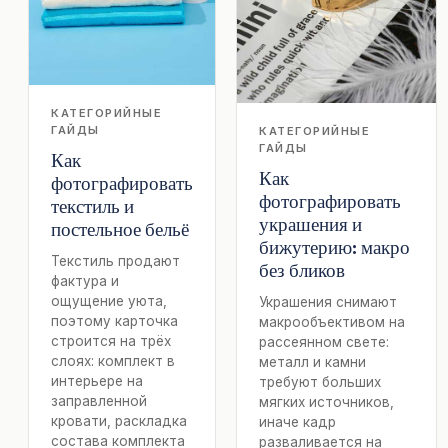
КАТЕГОРИЙНЫЕ
ГАЙДЫ
КАТЕГОРИЙНЫЕ
ГАЙДЫ
Как
Как
фотографировать
фотографировать
текстиль и
украшения и
постельное бельё
бижутерию: макро
Текстиль продают
без бликов
фактура и
ощущение уюта,
Украшения снимают
поэтому карточка
макрообъективом на
строится на трёх
рассеянном свете:
слоях: комплект в
металл и камни
интерьере на
требуют больших
заправленной
мягких источников,
кровати, раскладка
иначе кадр
состава комплекта
разваливается на