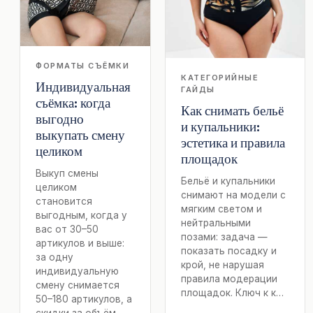
ФОРМАТЫ СЪЁМКИ
КАТЕГОРИЙНЫЕ
Индивидуальная
ГАЙДЫ
съёмка: когда
Как снимать бельё
выгодно
и купальники:
выкупать смену
эстетика и правила
целиком
площадок
Выкуп смены
Бельё и купальники
целиком
снимают на модели с
становится
мягким светом и
выгодным, когда у
нейтральными
вас от 30–50
позами: задача —
артикулов и выше:
показать посадку и
за одну
крой, не нарушая
индивидуальную
правила модерации
смену снимается
площадок. Ключ к к…
50–180 артикулов, а
скидки за объём —