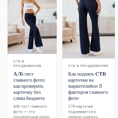
CTR И
ПРОДВИЖЕНИЕ
CTR И ПРОДВИЖЕНИЕ
A/B-тест
Как поднять CTR
главного фото:
карточки на
как проверить
маркетплейсе: 5
карточку без
факторов главного
слива бюджета
фото
A/B-тест главного
CTR карточки
фото — это
поднимается в
поочерёдный показ
первую очередь