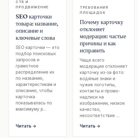
CTR И
ПРОДВИЖЕНИЕ
ТРЕБОВАНИЯ
ПЛОЩАДОК
SEO карточки
Почему карточку
товара: название,
отклоняет
описание и
модерация: частые
ключевые слова
причины и как
SEO карточки — это
исправить
подбор поисковых
запросов и
Чаще всего
грамотное
модерация отклоняет
распределение их
карточку из-за фото:
по названию,
водяные знаки и
характеристикам и
чужие логотипы,
описанию, чтобы
контакты и промо-
карточка
надписи на
показывалась по
изображении, низкое
максимуму р…
качество,
несоответствие …
Читать →
Читать →