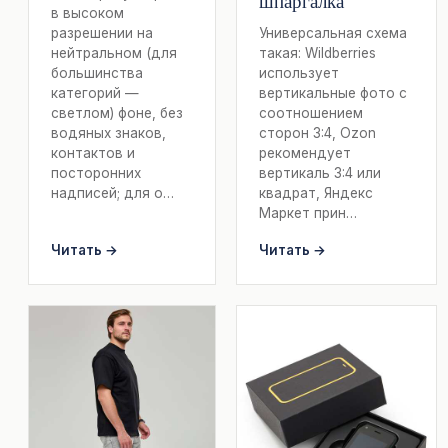
шпаргалка
в высоком
разрешении на
Универсальная схема
нейтральном (для
такая: Wildberries
большинства
использует
категорий —
вертикальные фото с
светлом) фоне, без
соотношением
водяных знаков,
сторон 3:4, Ozon
контактов и
рекомендует
посторонних
вертикаль 3:4 или
надписей; для о…
квадрат, Яндекс
Маркет прин…
Читать →
Читать →