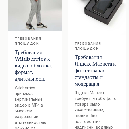
ТРЕБОВАНИЯ
ПЛОЩАДОК
ТРЕБОВАНИЯ
ПЛОЩАДОК
Требования
Требования
Wildberries к
Яндекс Маркета к
видео: обложка,
фото товара:
формат,
стандарты и
длительность
модерация
Wildberries
Яндекс Маркет
принимает
требует, чтобы фото
вертикальные
товара было
видео в MP4 в
качественным,
высоком
резким, без
разрешении,
посторонних
длительностью
надписей, водяных
обычно от