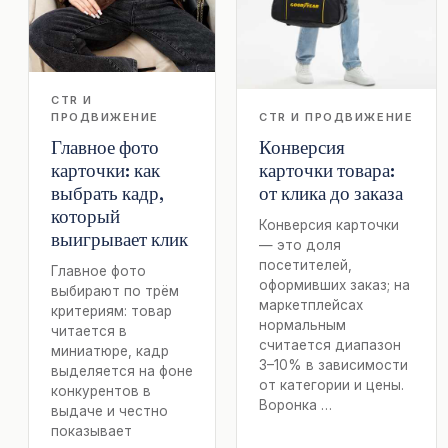
CTR И
ПРОДВИЖЕНИЕ
CTR И ПРОДВИЖЕНИЕ
Главное фото
Конверсия
карточки: как
карточки товара:
выбрать кадр,
от клика до заказа
который
Конверсия карточки
выигрывает клик
— это доля
посетителей,
Главное фото
оформивших заказ; на
выбирают по трём
маркетплейсах
критериям: товар
нормальным
читается в
считается диапазон
миниатюре, кадр
3–10% в зависимости
выделяется на фоне
от категории и цены.
конкурентов в
Воронка …
выдаче и честно
показывает