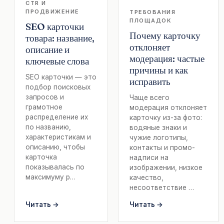
CTR И
ПРОДВИЖЕНИЕ
ТРЕБОВАНИЯ
ПЛОЩАДОК
SEO карточки
Почему карточку
товара: название,
отклоняет
описание и
модерация: частые
ключевые слова
причины и как
SEO карточки — это
исправить
подбор поисковых
запросов и
Чаще всего
грамотное
модерация отклоняет
распределение их
карточку из-за фото:
по названию,
водяные знаки и
характеристикам и
чужие логотипы,
описанию, чтобы
контакты и промо-
карточка
надписи на
показывалась по
изображении, низкое
максимуму р…
качество,
несоответствие …
Читать →
Читать →