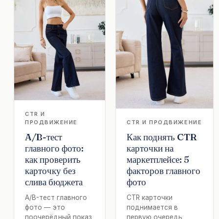
CTR И
ПРОДВИЖЕНИЕ
CTR И ПРОДВИЖЕНИЕ
A/B-тест
Как поднять CTR
главного фото:
карточки на
как проверить
маркетплейсе: 5
карточку без
факторов главного
слива бюджета
фото
A/B-тест главного
CTR карточки
фото — это
поднимается в
поочерёдный показ
первую очередь