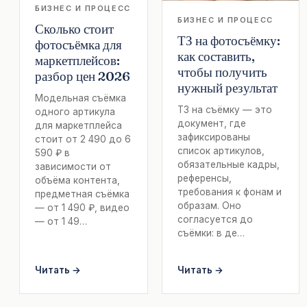
БИЗНЕС И ПРОЦЕСС
БИЗНЕС И ПРОЦЕСС
Сколько стоит
ТЗ на фотосъёмку:
фотосъёмка для
как составить,
маркетплейсов:
чтобы получить
разбор цен 2026
нужный результат
Модельная съёмка
ТЗ на съёмку — это
одного артикула
документ, где
для маркетплейса
зафиксированы
стоит от 2 490 до 6
список артикулов,
590 ₽ в
обязательные кадры,
зависимости от
референсы,
объёма контента,
требования к фонам и
предметная съёмка
образам. Оно
— от 1 490 ₽, видео
согласуется до
— от 1 49…
съёмки: в де…
Читать →
Читать →