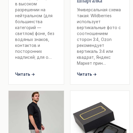
шпаргалка
в высоком
разрешении на
Универсальная схема
нейтральном (для
такая: Wildberries
большинства
использует
категорий —
вертикальные фото с
светлом) фоне, без
соотношением
водяных знаков,
сторон 3:4, Ozon
контактов и
рекомендует
посторонних
вертикаль 3:4 или
надписей; для о…
квадрат, Яндекс
Маркет прин…
Читать →
Читать →