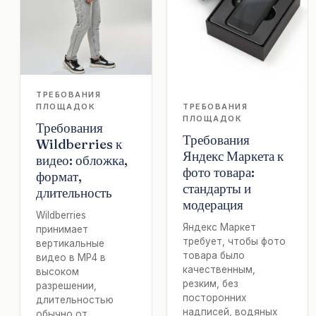
ТРЕБОВАНИЯ
ПЛОЩАДОК
ТРЕБОВАНИЯ
ПЛОЩАДОК
Требования
Требования
Wildberries к
Яндекс Маркета к
видео: обложка,
фото товара:
формат,
стандарты и
длительность
модерация
Wildberries
Яндекс Маркет
принимает
требует, чтобы фото
вертикальные
товара было
видео в MP4 в
качественным,
высоком
резким, без
разрешении,
посторонних
длительностью
надписей, водяных
обычно от