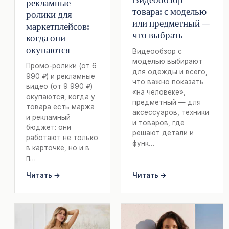
рекламные
товара: с моделью
ролики для
или предметный —
маркетплейсов:
что выбрать
когда они
окупаются
Видеообзор с
моделью выбирают
Промо-ролики (от 6
для одежды и всего,
990 ₽) и рекламные
что важно показать
видео (от 9 990 ₽)
«на человеке»,
окупаются, когда у
предметный — для
товара есть маржа
аксессуаров, техники
и рекламный
и товаров, где
бюджет: они
решают детали и
работают не только
функ…
в карточке, но и в
п…
Читать →
Читать →