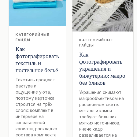
КАТЕГОРИЙНЫЕ
ГАЙДЫ
КАТЕГОРИЙНЫЕ
ГАЙДЫ
Как
Как
фотографировать
фотографировать
текстиль и
украшения и
постельное бельё
бижутерию: макро
Текстиль продают
без бликов
фактура и
ощущение уюта,
Украшения снимают
поэтому карточка
макрообъективом на
строится на трёх
рассеянном свете:
слоях: комплект в
металл и камни
интерьере на
требуют больших
заправленной
мягких источников,
кровати, раскладка
иначе кадр
состава комплекта
разваливается на