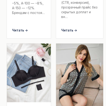
(CTR, конверсия),
−5%, А-100 — −8%,
прозрачный прайс без
А-150 — −12%.
скрытых доплат и
Брендам с постоя…
вн…
Читать →
Читать →