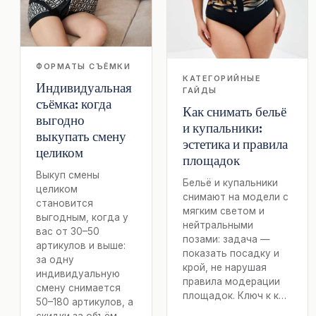
ФОРМАТЫ СЪЁМКИ
КАТЕГОРИЙНЫЕ
Индивидуальная
ГАЙДЫ
съёмка: когда
Как снимать бельё
выгодно
и купальники:
выкупать смену
эстетика и правила
целиком
площадок
Выкуп смены
Бельё и купальники
целиком
снимают на модели с
становится
мягким светом и
выгодным, когда у
нейтральными
вас от 30–50
позами: задача —
артикулов и выше:
показать посадку и
за одну
крой, не нарушая
индивидуальную
правила модерации
смену снимается
площадок. Ключ к к…
50–180 артикулов, а
скидки за объём —