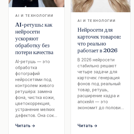
AI И ТЕХНОЛОГИИ
AI И ТЕХНОЛОГИИ
AI-ретушь: как
Нейросети для
нейросети
карточек товаров:
ускоряют
что реально
обработку без
работает в 2026
потери качества
В 2026 нейросети
AI-ретушь — это
стабильно решают
обработка
четыре задачи для
фотографий
карточек: генерация
нейросетями под
фонов под реальный
контролем живого
товар, ретушь,
ретушёра: замена
расширение кадра и
фона, чистка кожи,
апскейл — это
цветокоррекция,
экономит до полови…
устранение мелких
дефектов. Она сок…
Читать →
Читать →