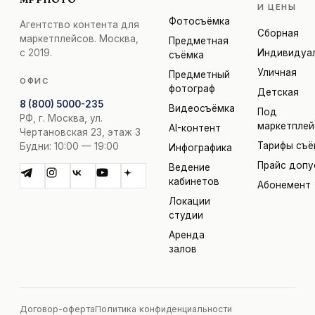
И ЦЕНЫ
Фотосъёмка
Агентство контента для
Сборная
маркетплейсов. Москва,
Предметная
с 2019.
Индивидуа
съёмка
Уличная
Предметный
ОФИС
фотограф
Детская
8 (800) 5000-235
Видеосъёмка
Под
РФ, г. Москва, ул.
маркетпле
AI-контент
Чертановская 23, этаж 3
Тарифы съё
Будни: 10:00 — 19:00
Инфографика
Прайс допу
Ведение
кабинетов
Абонемент
Локации
студии
Аренда
залов
Договор-оферта
Политика конфиденциальности