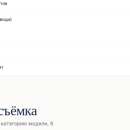
итов
овода)
ит
съёмка
 категорию модели, 6