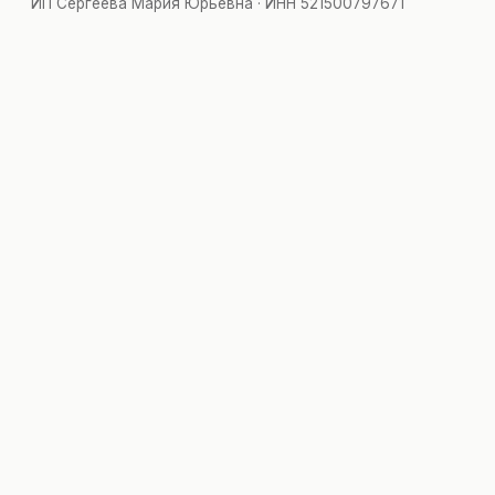
ИП Сергеева Мария Юрьевна · ИНН 521500797671