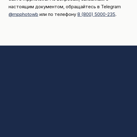
настоящим документом, обращайтесь в Telegram
@mpphotowb
или по телефону
8 (800) 5000-235
.