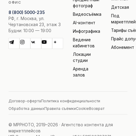
ОФИС
фотограф
Детская
8 (800) 5000-235
Видеосъёмка
Под
РФ, г. Москва, ул.
маркетпле
AI-контент
Чертановская 23, этаж 3
Тарифы съё
Будни: 10:00 — 19:00
Инфографика
Прайс допу
Ведение
кабинетов
Абонемент
Локации
студии
Аренда
залов
Договор-оферта
Политика конфиденциальности
Обработка данных
Правила съёмки
Cookie
Возврат
© MPPHOTO, 2019–2026 · Агентство контента для
маркетплейсов