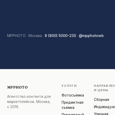
MPPHOTO · Москва ·
8 (800) 5000-235
·
@mpphotowb
УСЛУГИ
НАПРАВЛЕ
MPPHOTO
И ЦЕНЫ
Фотосъёмка
Агентство контента для
Сборная
маркетплейсов. Москва,
Предметная
с 2019.
Индивидуа
съёмка
Уличная
Предметный