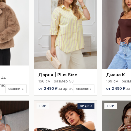
Дарья | Plus Size
Диана К
 44
166 см · размер 50
169 см · раз
тикул
от 2 490 ₽
за артикул
от 2 490 ₽
за
сравнить
сравнить
TOP
ВИДЕО
TOP