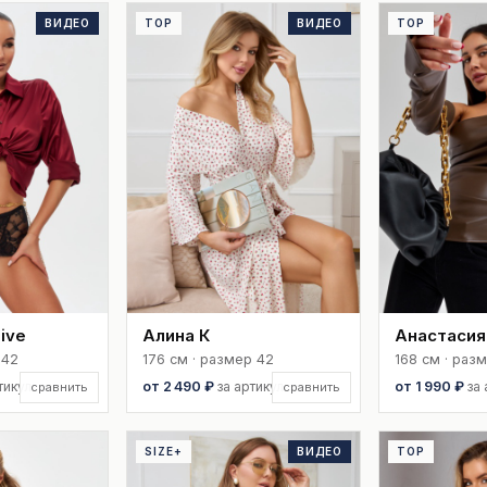
ВИДЕО
TOP
ВИДЕО
TOP
ive
Алина К
Анастасия
 42
176 см · размер 42
168 см · раз
тикул
от 2 490 ₽
за артикул
от 1 990 ₽
за
сравнить
сравнить
SIZE+
ВИДЕО
TOP