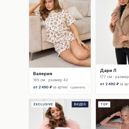
Дари Л
Валерия
177 см · размер
165 см · размер 42
от 2 490 ₽
за ар
от 2 490 ₽
за артикул
сравнить
EXCLUSIVE
ВИДЕО
TOP