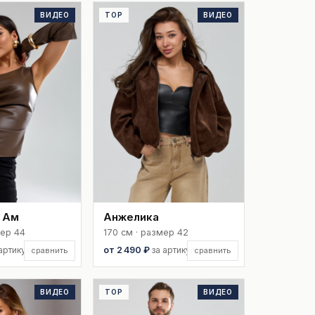
ВИДЕО
TOP
ВИДЕО
 Ам
Анжелика
мер 44
170 см · размер 42
 артикул
от 2 490 ₽
за артикул
сравнить
сравнить
ВИДЕО
TOP
ВИДЕО