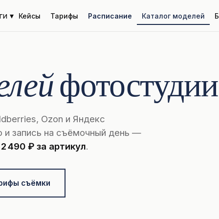
ги ▾
Кейсы
Тарифы
Расписание
Каталог моделей
Б
елей
фотостудии
dberries, Ozon и Яндекс
о и запись на съёмочный день —
т
2 490 ₽ за артикул
.
рифы съёмки