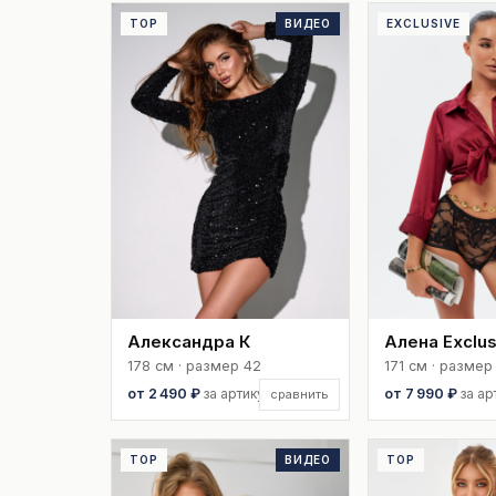
TOP
ВИДЕО
EXCLUSIVE
Александра К
Алена Exclus
178 см · размер 42
171 см · размер
от 2 490 ₽
за артикул
от 7 990 ₽
за ар
сравнить
TOP
ВИДЕО
TOP