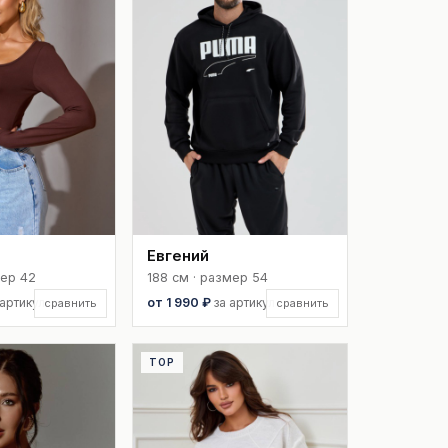
Евгений
мер 42
188 см · размер 54
 артикул
от 1 990 ₽
за артикул
сравнить
сравнить
TOP