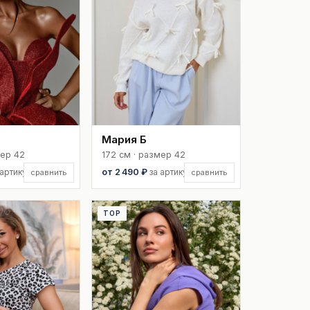
Мария Б
мер 42
172 см · размер 42
 артикул
от 2 490 ₽
за артикул
сравнить
сравнить
TOP