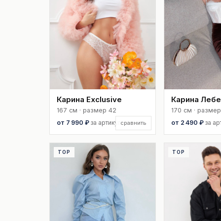
Карина Exclusive
Карина Леб
167 см · размер 42
170 см · размер
от 7 990 ₽
за артикул
от 2 490 ₽
за ар
сравнить
TOP
TOP