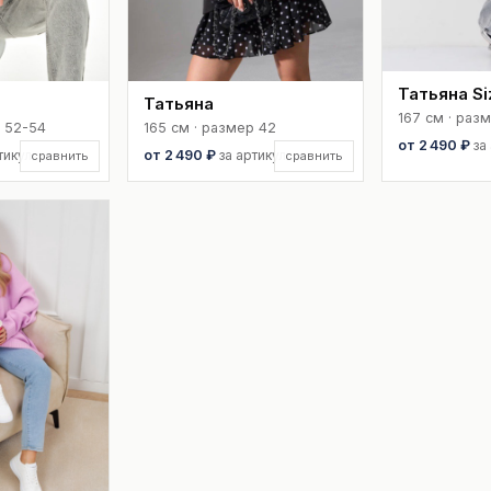
Татьяна Si
Татьяна
167 см · раз
р 52-54
165 см · размер 42
от 2 490 ₽
за
тикул
от 2 490 ₽
за артикул
сравнить
сравнить