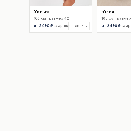
Хельга
Юлия
166 см · размер 42
165 см · размер
от 2 490 ₽
за артикул
от 2 490 ₽
за ар
сравнить