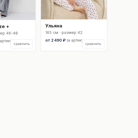
Ульяна
ze +
165 см · размер 42
мер 46-48
от 2 490 ₽
за артикул
 артикул
сравнить
сравнить