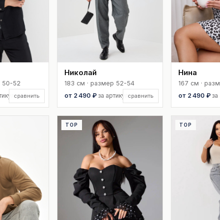
Николай
Нина
р 50-52
183 см · размер 52-54
167 см · раз
тикул
от 2 490 ₽
за артикул
от 2 490 ₽
за
сравнить
сравнить
TOP
TOP