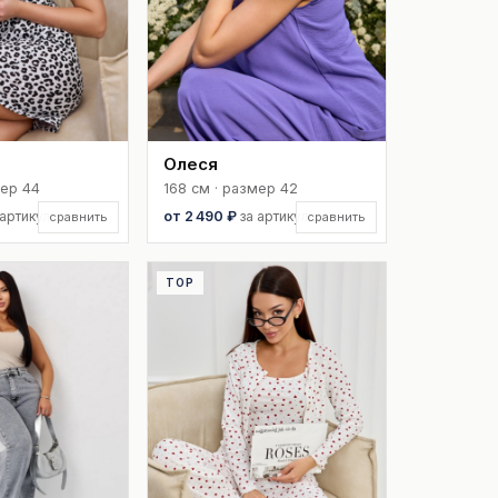
Олеся
мер 44
168 см · размер 42
 артикул
от 2 490 ₽
за артикул
сравнить
сравнить
TOP