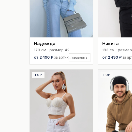
Надежда
Никита
173 см · размер 42
183 см · разме
от 2 490 ₽
за артикул
от 2 490 ₽
за ар
сравнить
TOP
TOP