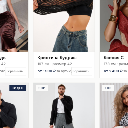
едь
Кристина Кудряш
Ксения С
 42
167 см · размер 42
178 см · раз
тикул
от 1 990 ₽
за артикул
от 2 490 ₽
за
сравнить
сравнить
ВИДЕО
TOP
TOP