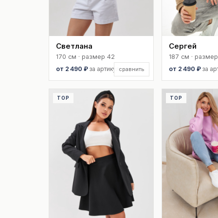
Светлана
Сергей
170 см · размер 42
187 см · разме
от 2 490 ₽
за артикул
от 2 490 ₽
за ар
сравнить
TOP
TOP